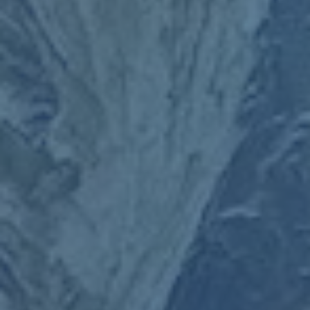
季后赛就会被针对性防守限制。直到他赢下了第一座总冠军奖杯，人
们才开始认真审视他的领导力。但哪怕如此，还是有人认为那只是“系
统球员在完美阵容中的受益”，这一评价在第二冠到来前始终挥之不
去。真正的转折点出现在他第二次夺冠的征程中，在那一年的季后赛
里，他先后面对不同风格的强敌，用一个又一个系列赛的高效表现回
应质疑。