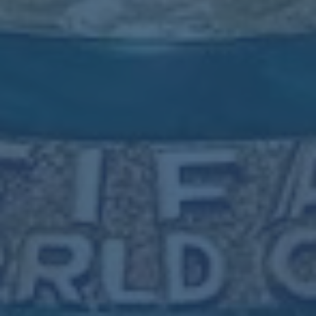
名超巨的，不只是荣誉柜里摆满了多少奖杯，更在于他对球队文化、
对年轻队友、对整座城市气质的影响。同样是场均32加7加4，有的人
只是在追逐个人数据，而他却在用这种稳定的顶级表现为球队树立标
准。训练时以身作则、赛后主动揽责、在更衣室里鼓励角色球员大胆
出手——这些看不见的细节，正是超巨身份最扎实的注脚。
尤其是在球队遭遇连败或伤病潮时，他从不急于在媒体前发泄情绪，
而是更加专注场上执行。这样的态度使得球队在面对困境时总能快速
调整，尽量把波动控制在最小范围内，这也是联盟第一战绩背后常被
忽视的一面。说他是“被低估的超巨”，并不是对数据或荣誉的否定，而
是指出外界对他全面影响力的认知尚未到位。等到他真正举起第三座
总冠军奖杯时，人们终将意识到，这位场均32加7加4的领袖，其实早
已站在这个时代的最顶端，只是很多人直到那一刻才愿意承认。