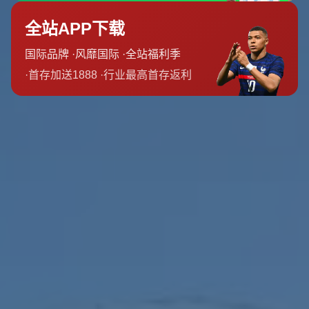
不仅只关心球权和得分，更在防守与转换中承担脏活累活。至于4次助
攻，则在悄然说明他不是一名只顾自己出手的“刷子”，而是愿意在关键
时刻吸引包夹、为队友制造轻松机会的进攻发动机。当这三项数据叠
加在同一名球员身上时，他的影响力已经远远超出了技术统计本身。
更重要的是，他在场上的“隐形数据”往往不会出现在技术统计表中。无
球时的牵制力，经常迫使对手采取包夹甚至夹击加协防的立体布置；
高位挡拆后，他一个简单的停顿足以改变防守者的站位，让队友获得
空位；末节决胜阶段，他选择强攻还是分球几乎等同于一次战术指
令。这些并不会直接写进场均32加7加4，但却是球队能够长期占据联
盟第一的关键原因。
被低估的原因 光芒越耀眼质疑越汹涌
为什么这样一位领跑联盟的超巨还会被认为是“最被低估”的存在，这看
似矛盾，却恰好揭示了当下舆论环境的复杂。一方面，球迷在社交媒
体时代更容易被极端表现所吸引，有人会用某一轮系列赛的一次失
误、某一场关键战役的表现起伏来完全否定他多年来的稳定输出。联