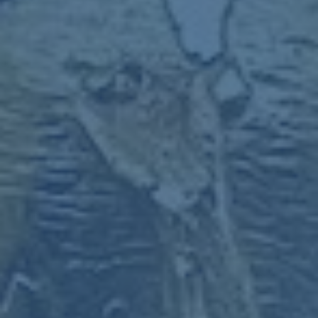
人们对“超巨”的标准往往夹杂着主观偏见。有球迷强调顶级防守，有人
更注重组织视野，有人看重关键球绝杀的戏剧性。而这位场均32加7加
4的核心，更像是一种“综合型模板”，他在得分、组织、篮板、防守端
都能给出高水平，但不刻意追求某一方面的极端表现。这种全面、理
性且稳定的打法，反而容易被忽略，被贴上“不够极致”的标签。于是，
当讨论联盟第一人的时候，他常常被排在那些“画面更华丽”的球星之
后，这种落差无形中放大了“被低估超巨”这一印象。
带队联盟第一 胜场是最硬的说服力
无论讨论声如何喧嚣，胜利始终是最硬的标准。如今回看整个赛季，
这支由他领衔的球队之所以能在漫长的常规赛中稳居联盟第一，关键
在于他的持续输出和稳定领导力。当球队背靠背作战、长途客场之旅