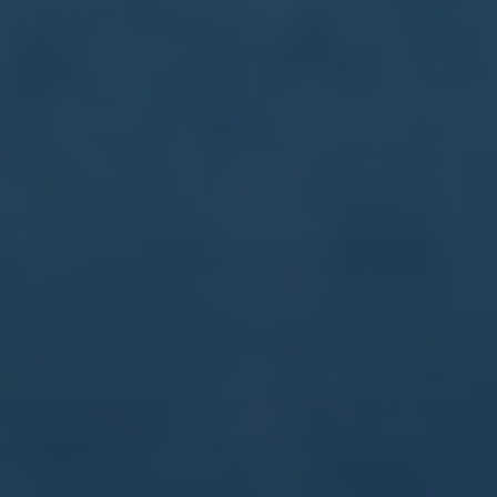
【官方指定平台】官方顶级竞技大厅，获取最新盘口赔率与极速在线
体验，大额无忧提款，请认准正版授权。
上一篇：国王杯-马竞4-2皇马进八强 皇马21场不败遭终结
下一篇： 安帅确认本泽马已和皇马续约-下赛季仍是我们的9号
联系kaiyun
0832-9782304
仅限中国 9：00-20：00