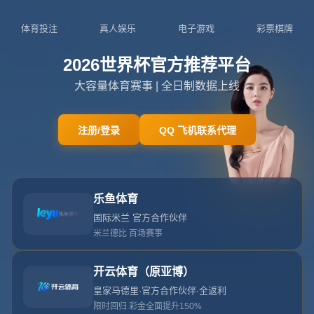
公司新闻
行业动态
场均32+7+4！带队联盟第一，NBA最被低估超