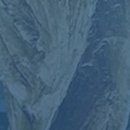
NEWS
阿拉巴和琼阿梅尼都将缺席皇马联赛收官战
阿拉巴和琼阿梅尼伤缺下的皇马阵
容考验 当一支球队同时失去两名关
键中轴球员时，真正被检验的并不
世界杯投注提升胜率的实用技巧
只是板凳深度，更是整体体系的韧
性和主帅的临场调配能力。阿拉巴
世界杯投注提升胜率的实用技巧深
和琼阿梅尼都将缺席皇马联赛收官
度解析 每逢世界杯，懂球与不懂球
战的消息传出后，...
的人都会被这项全球顶级赛事点燃
激情，而投注则像是一种“第二战
场”，让观赛变得更有参与感。但很
多人只凭感觉下注，结果不是爆冷