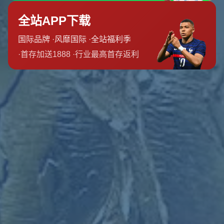
一边希望通过数据分析和策略提升
世界杯投注平台精选指南
自己的预测准确率。许多新手第一
次接触这类...
世界杯投注平台精选指南解析 每逢
世界杯来临 足球不仅点燃球迷的激
情 也带动了各类相关服务平台的活
跃度 在信息高度发达的今天 想在众
多世界杯投注平台中做出理性选择
2024沙足巡回赛总决赛在内蒙古乌海开赛
并非易事 很多人会被华丽广告 高...
在盛夏与初秋交汇的时间节点上，
一场关于沙与球、速度与激情的较
量，在黄河岸边的高原湖城悄然点
燃——2024沙足巡回赛总决赛在内
蒙古乌海开赛，不仅是一项全国顶
级沙滩足球赛事的收官之战，更像
解决方案
是一场关于城市形...
SOLUTION