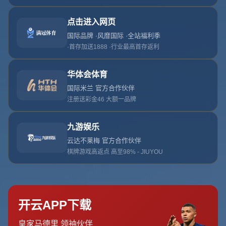
世界杯外围下注：掌握稳健胜算的策略与技巧
世界杯外围下注掌握稳健胜算的策
略与技巧全解析 每逢世界杯开赛 无
数球迷在为国家队呐喊的同时 也难
免会被各类世界杯外围下注的讨论
所吸引 如何在激情四射的氛围中保
2026世界杯出线规则今日
持冷静 不做情绪化的跟风下注 而是
通...
随着2026年世界杯临近，关于