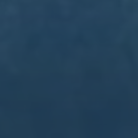
联系kaiyun
0832-9782304
仅限中国 9：00-20：00
Copyright 2024
开云·体育(Kaiyun)官方网站_KAIYUN SPORTS
All Rights by